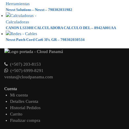
Nexxt Solutions – Nexxt – 798302031982
CANON LS330H CALCULADORA CALCULO DEL – 8942A001AA
Nexxt Patch Cord Cat6 3Ft. GR – 798302030534
(+507) 203-8153
(+507) 6999-8291
ventas@cloudpanama.com
Cuenta
Mi cuenta
Detalles Cuenta
Historial Pedidos
Carrito
Finalizar compra