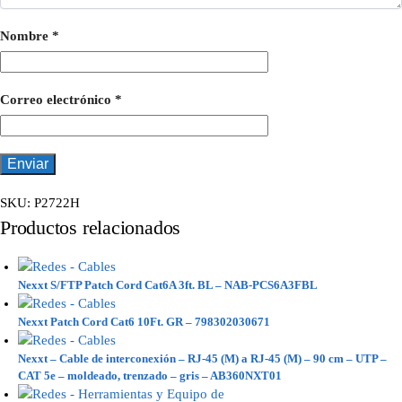
Nombre
*
Correo electrónico
*
SKU:
P2722H
Productos relacionados
Nexxt S/FTP Patch Cord Cat6A 3ft. BL – NAB-PCS6A3FBL
Nexxt Patch Cord Cat6 10Ft. GR – 798302030671
Nexxt – Cable de interconexión – RJ-45 (M) a RJ-45 (M) – 90 cm – UTP –
CAT 5e – moldeado, trenzado – gris – AB360NXT01