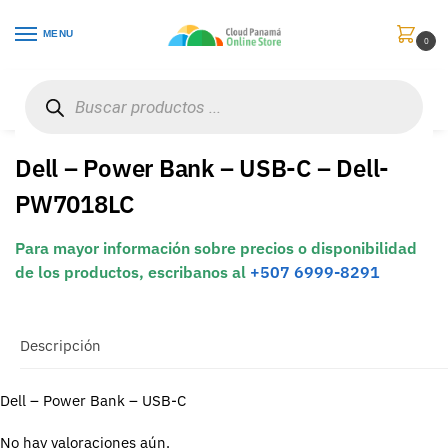
MENU
0
Inicio
Accesorios para Computadores
Accesorios para Portátiles
Dell – Power Bank – USB-C – Dell-PW7018LC
/
/
/
Dell – Power Bank – USB-C – Dell-
PW7018LC
Para mayor información sobre precios o disponibilidad
de los productos, escribanos al
+507 6999-8291
Descripción
Dell – Power Bank – USB-C
No hay valoraciones aún.