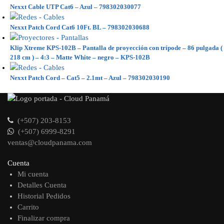
Nexxt Cable UTP Cat6 – Azul – 798302030077
Nexxt Patch Cord Cat6 10Ft. BL – 798302030688
Klip Xtreme KPS-102B – Pantalla de proyección con trípode – 86 pulgada (
218 cm ) – 4:3 – Matte White – negro – KPS-102B
Nexxt Patch Cord – Cat5 – 2.1mt – Azul – 798302030190
(+507) 203-8153
(+507) 6999-8291
ventas@cloudpanama.com
Cuenta
Mi cuenta
Detalles Cuenta
Historial Pedidos
Carrito
Finalizar compra