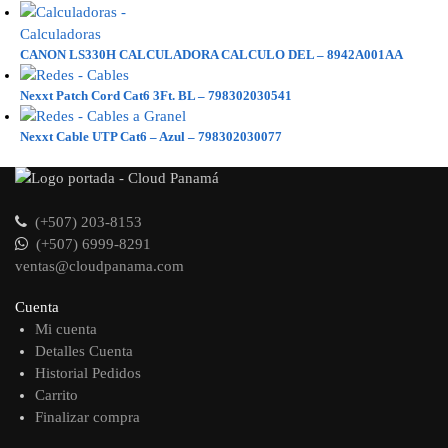
CANON LS330H CALCULADORA CALCULO DEL – 8942A001AA
Nexxt Patch Cord Cat6 3Ft. BL – 798302030541
Nexxt Cable UTP Cat6 – Azul – 798302030077
(+507) 203-8153
(+507) 6999-8291
ventas@cloudpanama.com
Cuenta
Mi cuenta
Detalles Cuenta
Historial Pedidos
Carrito
Finalizar compra