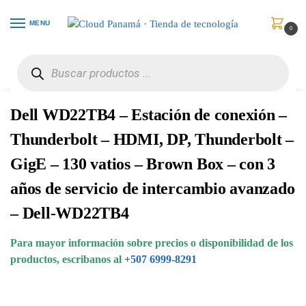
MENU
0
Inicio
Accesorios para Computadores
Accesorios para Portátiles
Dell WD22TB4 – Estación de conexión – Thunderbolt – HDMI, DP, Thunderbolt – GigE – 130 vatios – Brown Box – con 3 años de servicio de intercambio avanzado – Dell-WD22TB4
/
/
/
Dell WD22TB4 – Estación de conexión –
Thunderbolt – HDMI, DP, Thunderbolt –
GigE – 130 vatios – Brown Box – con 3
años de servicio de intercambio avanzado
– Dell-WD22TB4
Para mayor información sobre precios o disponibilidad de los
productos, escribanos al
+507 6999-8291