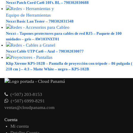
Nexxt Patch Cord Cat6 10Ft. BL – 798302030688
Nexxt Basic Lan Tester – 798302031548
Nexxt – Tapones protectores para cables de red RJ5 – Paquete de 100
unidades – gris – AW103NXT01
Nexxt Cable UTP Cat6 – Azul – 798302030077
Klip Xtreme KPS-102B – Pantalla de proyección con trípode – 86 pulgada (
218 cm ) – 4:3 – Matte White – negro – KPS-102B
(+507) 203-8153
(+507) 6999-8291
ventas@cloudpanama.com
Cuenta
Mi cuenta
Detalles Cuenta