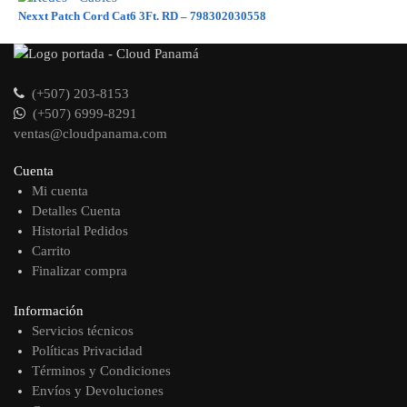
Nexxt Patch Cord Cat6 3Ft. RD – 798302030558
(+507) 203-8153
(+507) 6999-8291
ventas@cloudpanama.com
Cuenta
Mi cuenta
Detalles Cuenta
Historial Pedidos
Carrito
Finalizar compra
Información
Servicios técnicos
Políticas Privacidad
Términos y Condiciones
Envíos y Devoluciones