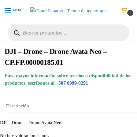
MENU
0
Inicio
Juguetes
Drones
DJI – Drone – Drone Avata Neo – CP.FP.00000185.01
/
/
/
DJI – Drone – Drone Avata Neo –
CP.FP.00000185.01
Para mayor información sobre precios o disponibilidad de los
productos, escribanos al
+507 6999-8291
Descripción
DJI – Drone – Drone Avata Neo
No hay valoraciones aún.