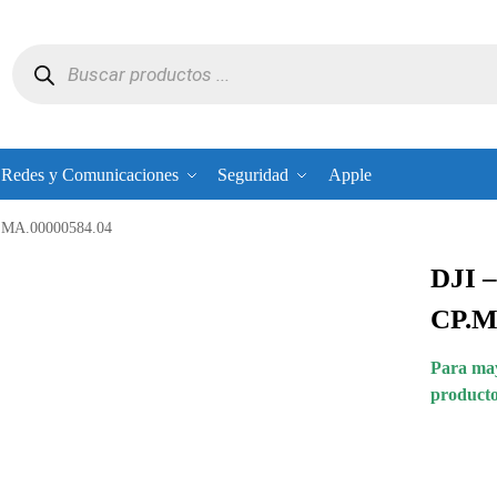
Redes y Comunicaciones
Seguridad
Apple
P.MA.00000584.04
DJI –
CP.M
Para may
producto