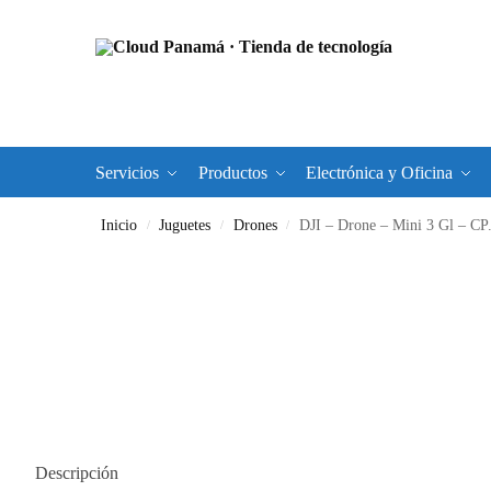
Servicios
Productos
Electrónica y Oficina
Inicio
Juguetes
Drones
DJI – Drone – Mini 3 Gl – C
/
/
/
Descripción