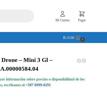
Mi Cuenta
Pagar
B/.
0.00
0
 Drone – Mini 3 Gl –
A.00000584.04
or información sobre precios o disponibilidad de los
s, escribanos al
+507 6999-8291