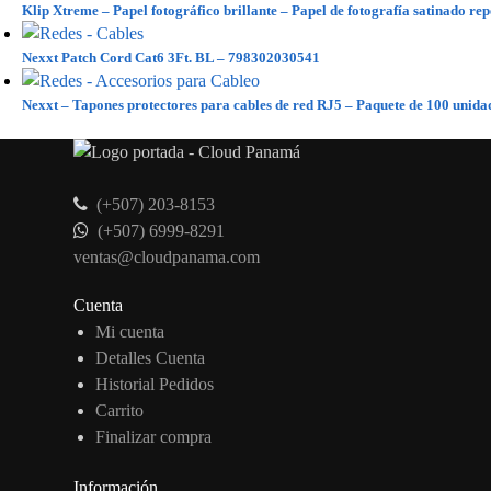
Klip Xtreme – Papel fotográfico brillante – Papel de fotografía satinado re
Nexxt Patch Cord Cat6 3Ft. BL – 798302030541
Nexxt – Tapones protectores para cables de red RJ5 – Paquete de 100 uni
(+507) 203-8153
(+507) 6999-8291
ventas@cloudpanama.com
Cuenta
Mi cuenta
Detalles Cuenta
Historial Pedidos
Carrito
Finalizar compra
Información