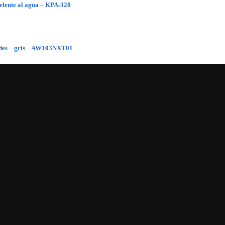
pelente al agua – KPA-320
dades – gris – AW103NXT01