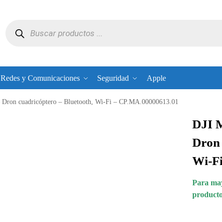
Redes y Comunicaciones
Seguridad
Apple
 Dron cuadricóptero – Bluetooth, Wi-Fi – CP.MA.00000613.01
DJI 
Dron 
Wi-F
Para may
producto