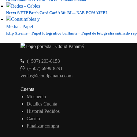
Nexxt S/FTP Patch Cord Cat6A 3ft. BL – NAB-PCS6A3FBL
Klip Xtreme – Papel fotográfico brillante – Papel de fotografía satinado re
(+507) 203-8153
(+507) 6999-8291
ventas@cloudpanama.com
Cuenta
Mi cuenta
Detalles Cuenta
Historial Pedidos
Carrito
Finalizar compra