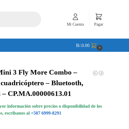
Mi Cuenta
Pagar
B/.
0.00
0
Mini 3 Fly More Combo –
cuadricóptero – Bluetooth,
i – CP.MA.00000613.01
or información sobre precios o disponibilidad de los
s, escribanos al
+507 6999-8291