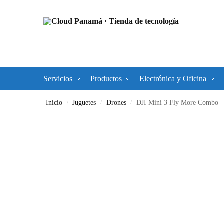
Servicios
Productos
Electrónica y Oficina
Inicio
Juguetes
Drones
DJI Mini 3 Fly More Combo –
/
/
/