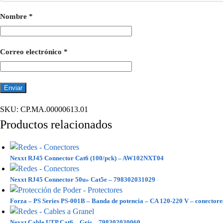
Nombre
*
Correo electrónico
*
SKU:
CP.MA.00000613.01
Productos relacionados
Nexxt RJ45 Connector Cat6 (100/pck) – AW102NXT04
Nexxt RJ45 Connector 50u» Cat5e – 798302031029
Forza – PS Series PS-001B – Banda de potencia – CA 120-220 V – conectores
Nexxt Cable UTP Cat6 – Gris – 798302030060