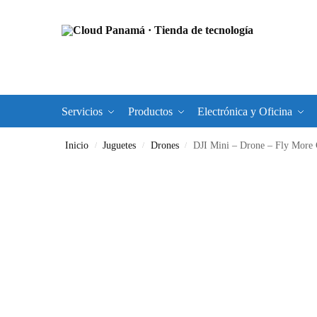
Servicios
Productos
Electrónica y Oficina
Inicio
Juguetes
Drones
DJI Mini – Drone – Fly Mor
/
/
/