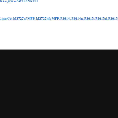
dades – gris – AW103NXT01
ara LaserJet M2727nf MFP, M2727nfs MFP, P2014, P2014n, P2015, P2015d, P201