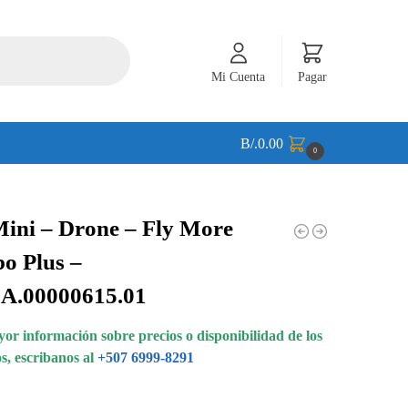
Mi Cuenta
Pagar
B/.
0.00
0
ini – Drone – Fly More
o Plus –
A.00000615.01
or información sobre precios o disponibilidad de los
s, escribanos al
+507 6999-8291