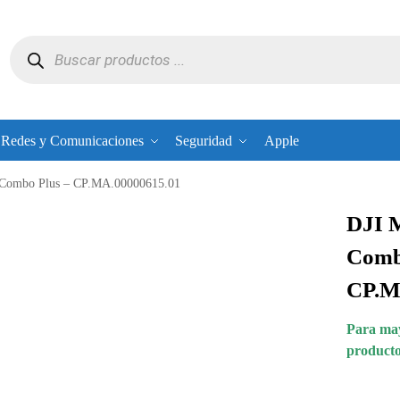
Redes y Comunicaciones
Seguridad
Apple
e Combo Plus – CP.MA.00000615.01
DJI M
Comb
CP.M
Para may
producto