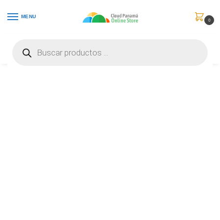
MENU
0
Inicio
Juguetes
Accesorios
DJI RoboMaster S1 – RoboMaster S1 – 430 cuentas de gel – RC – CP.RM.00000103.03
/
/
/