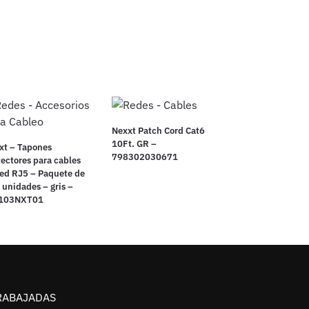
Nexxt Patch Cord Cat6
10Ft. GR –
xt – Tapones
798302030671
tectores para cables
red RJ5 – Paquete de
 unidades – gris –
103NXT01
RABAJADAS