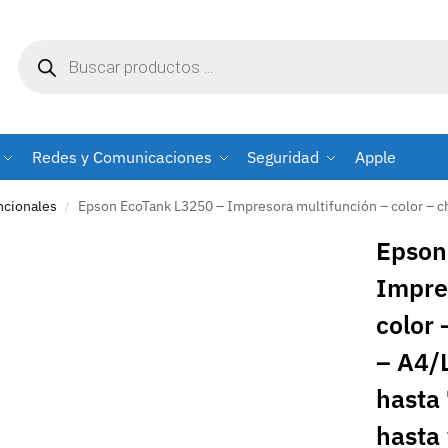
Redes y Comunicaciones
Seguridad
Apple
ncionales
Epson EcoTank L3250 – Impresora multifunción – color – chorro de tinta – ITS – A4/Legal (material) – ha
/
Epson
Impre
color 
– A4/L
hasta
hasta