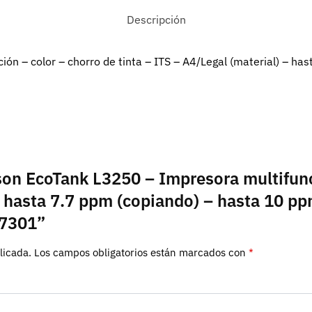
Descripción
ón – color – chorro de tinta – ITS – A4/Legal (material) – ha
son EcoTank L3250 – Impresora multifunci
– hasta 7.7 ppm (copiando) – hasta 10 pp
67301”
licada.
Los campos obligatorios están marcados con
*