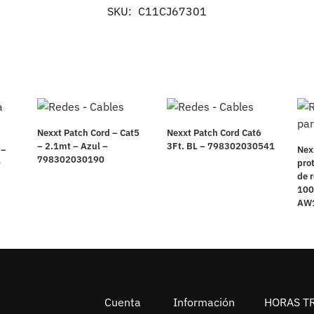
SKU:
C11CJ67301
Nexxt Patch Cord – Cat5
Nexxt Patch Cord Cat6
– 2.1mt – Azul –
3Ft. BL – 798302030541
 –
Nex
798302030190
0
pro
de 
100
AW
Cuenta
Información
HORAS T