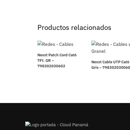
Productos relacionados
Nexxt Patch Cord Cat6
7Ft. GR –
Nexxt Cable UTP Cat6
798302030602
Gris – 79830203006