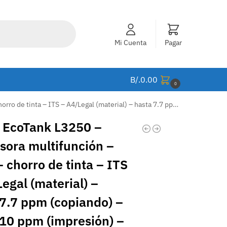
Mi Cuenta
Pagar
B/.
0.00
0
sta 7.7 ppm (copiando) – hasta 10 ppm (impresión) – 100 hojas – USB 2.0, Wi-Fi(ax) – C11CJ67301
 EcoTank L3250 –
sora multifunción –
– chorro de tinta – ITS
egal (material) –
 7.7 ppm (copiando) –
 10 ppm (impresión) –