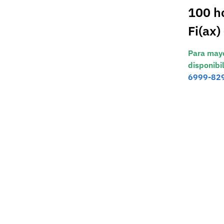
100 ho
Fi(ax
Para mayo
disponibi
6999-82