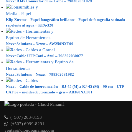
Nexxt RJ45 Connector 50u» Cat5e – 798302031029
Klip Xtreme – Papel fotográfico brillante – Papel de fotografía satinado
repelente al agua – KPA-320
Nexxt Solutions – Nexxt – AW250NXT09
Nexxt Cable UTP Cat6 – Azul – 798302030077
Nexxt Solutions – Nexxt – 798302031982
Nexxt – Cable de interconexión – RJ-45 (M) a RJ-45 (M) – 90 cm – UTP –
CAT 5e – moldeado, trenzado – gris – AB360NXT01
(+507) 203-8153
(+507) 6999-8291
ventas@cloudpanama.com