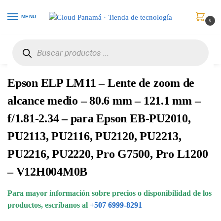
MENU
0
Inicio
Monitores & Proyectores
Accesorios
Epson ELP LM11 – Lente de zoom de alcance medio – 80.6 mm – 121.1 mm – f/1.81-2.34 – para Epson EB-PU2010, PU2113, PU2116, PU2120, PU2213, PU2216, PU2220, Pro G7500, Pro L1200 – V12H004M0B
/
/
/
Epson ELP LM11 – Lente de zoom de
alcance medio – 80.6 mm – 121.1 mm –
f/1.81-2.34 – para Epson EB-PU2010,
PU2113, PU2116, PU2120, PU2213,
PU2216, PU2220, Pro G7500, Pro L1200
– V12H004M0B
Para mayor información sobre precios o disponibilidad de los
productos, escribanos al
+507 6999-8291