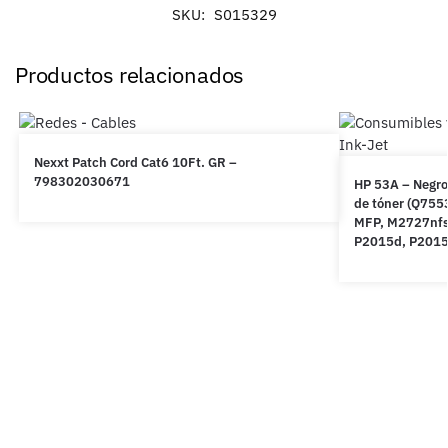
SKU:
S015329
Productos relacionados
Nexxt Patch Cord Cat6 10Ft. GR –
798302030671
HP 53A – Negro 
de tóner (Q755
MFP, M2727nfs
P2015d, P2015