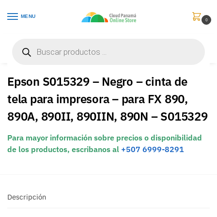
MENU
0
Inicio
Consumibles y Media
Cintas de Impresion
Epson S015329 – Negro – cinta de tela para impresora – para FX 890, 890A, 890II, 890IIN, 890N – S015329
/
/
/
Epson S015329 – Negro – cinta de
tela para impresora – para FX 890,
890A, 890II, 890IIN, 890N – S015329
Para mayor información sobre precios o disponibilidad
de los productos, escribanos al
+507 6999-8291
Descripción