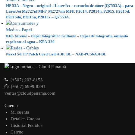
HP 53A – Negro – original – LaserJet – cartucho de tóner (Q7553A) – para
LaserJet M2727nf MFP, M2727nfs MFP, P2014, P2014n, P2015, P2015d,
P2015dn, P2015n, P2015x – Q7553A
Klip Xtreme – Papel fotográfico brillante – Papel de fotografía satinado
repelente al agua – KPA-320
Nexxt S/FTP Patch Cord Cat6A 3ft. BL – NAB-PCS6A3FBL
(+507) 203-8153
(+507) 6999-8291
ventas@cloudpanama.com
Cuenta
Mi cuenta
Detalles Cuenta
Historial Pedidos
Carrito