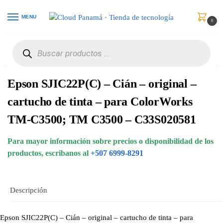
MENU
0
Inicio
Puntos de Venta
Consumibles
Epson SJIC22P(C) – Cián – original – cartucho de tinta – para ColorWorks TM-C3500; TM C3500 – C33S020581
/
/
/
Epson SJIC22P(C) – Cián – original –
cartucho de tinta – para ColorWorks
TM-C3500; TM C3500 – C33S020581
Para mayor información sobre precios o disponibilidad de los
productos, escribanos al
+507 6999-8291
Descripción
Epson SJIC22P(C) – Cián – original – cartucho de tinta – para