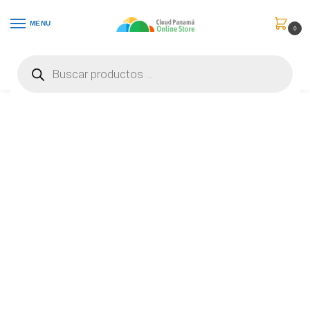
MENU
0
Inicio
Puntos de Venta
Consumibles
Epson SJIC22P(M) – Magenta – original – cartucho de tinta – para ColorWorks TM-C3500; TM C3500 – C33S020582
/
/
/