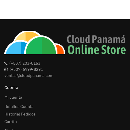
(+507) 203-8153
(+507) 6999-8291
ventas@cloudpanama.com
Cuenta
Mi cuenta
Detalles Cuenta
Historial Pedidos
Carrito