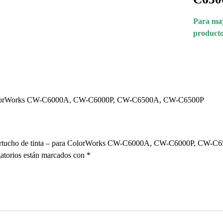
Para may
producto
ra ColorWorks CW-C6000A, CW-C6000P, CW-C6500A, CW-C6500P
 – cartucho de tinta – para ColorWorks CW-C6000A, CW-C6000P, C
atorios están marcados con
*