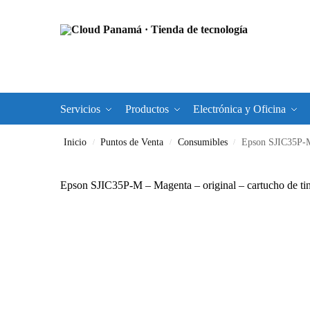
Servicios
Productos
Electrónica y Oficina
Inicio
Puntos de Venta
Consumibles
Epson SJIC35P-M
/
/
/
Epson SJIC35P-M – Magenta – original – cartucho 