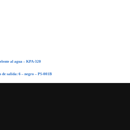
pelente al agua – KPA-320
 de salida: 6 – negro – PS-001B