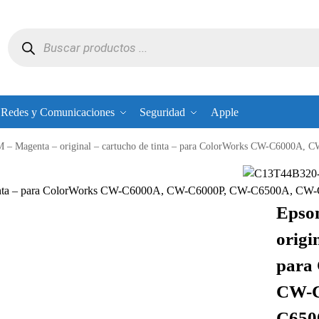
Redes y Comunicaciones
Seguridad
Apple
 – Magenta – original – cartucho de tinta – para ColorWorks CW-C6000
de tinta – para ColorWorks CW-C6000A, CW-C6000P, CW-C6500A, C
Epso
origi
para
CW-C
C650