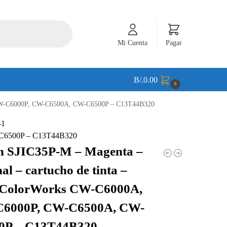
Mi Cuenta
Pagar
B/.
0.00
0
A, CW-C6000P, CW-C6500A, CW-C6500P – C13T44B320
W-C6500P – C13T44B320
n SJIC35P-M – Magenta –
nal – cartucho de tinta –
 ColorWorks CW-C6000A,
6000P, CW-C6500A, CW-
0P – C13T44B320