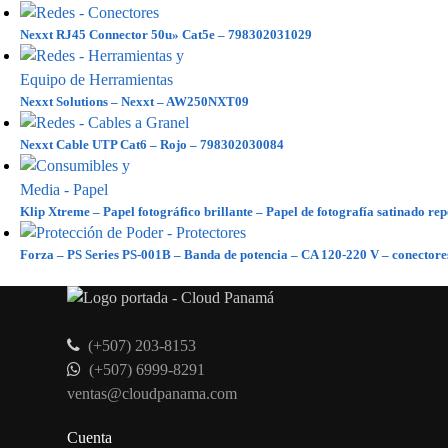
Nexxt RJ45 Connector 50u» Cat5e – 798302031029
Nexxt Solutions – Nexxt – AW250NXT09
Nexxt Cable UTP Cat6 – Rojo – 798302030084
Klip Xtreme – Papel fotográfico brillante – Papel de fotografía satinado re
Forza – PS Series PS-001B – Banda de potencia – CA 120-220 V – conectores
(+507) 203-8153
(+507) 6999-8291
ventas@cloudpanama.com
Cuenta