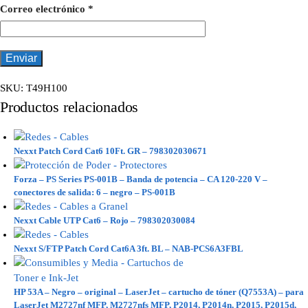
Correo electrónico
*
SKU:
T49H100
Productos relacionados
Nexxt Patch Cord Cat6 10Ft. GR – 798302030671
Forza – PS Series PS-001B – Banda de potencia – CA 120-220 V –
conectores de salida: 6 – negro – PS-001B
Nexxt Cable UTP Cat6 – Rojo – 798302030084
Nexxt S/FTP Patch Cord Cat6A 3ft. BL – NAB-PCS6A3FBL
HP 53A – Negro – original – LaserJet – cartucho de tóner (Q7553A) – para
LaserJet M2727nf MFP, M2727nfs MFP, P2014, P2014n, P2015, P2015d,