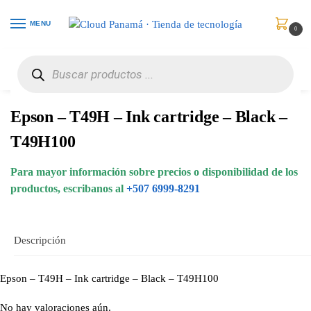
MENU
0
Inicio
Consumibles y Media
Cartuchos de Toner e Ink-Jet
Epson – T49H – Ink cartridge – Black – T49H100
/
/
/
Epson – T49H – Ink cartridge – Black –
T49H100
Para mayor información sobre precios o disponibilidad de los
productos, escribanos al
+507 6999-8291
Descripción
Epson – T49H – Ink cartridge – Black – T49H100
No hay valoraciones aún.