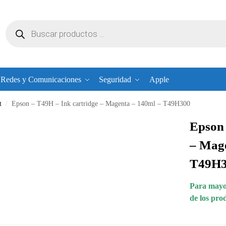
Redes y Comunicaciones
Seguridad
Apple
t
Epson – T49H – Ink cartridge – Magenta – 140ml – T49H300
/
Epson 
– Mage
T49H
Para mayor
de los pro