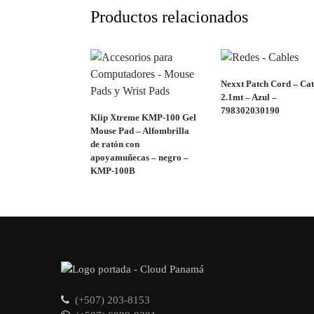
Productos relacionados
Nexxt Patch Cord – Cat
2.1mt – Azul –
798302030190
Klip Xtreme KMP-100 Gel
Mouse Pad – Alfombrilla
de ratón con
apoyamuñecas – negro –
KMP-100B
(+507) 203-8153