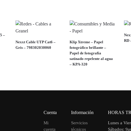
5 –
Nexx
RD 
Nexxt Cable UTP Cat6 –
Klip Xtreme – Papel
Gris – 798302030060
fotográfico brillante –
Papel de fotografía
satinado repelente al agua
– KPA-320
Cuenta
Información
HORAS T
Mi
Servicios
Lunes a Vie
cuenta
técnicos
Sábados: 9