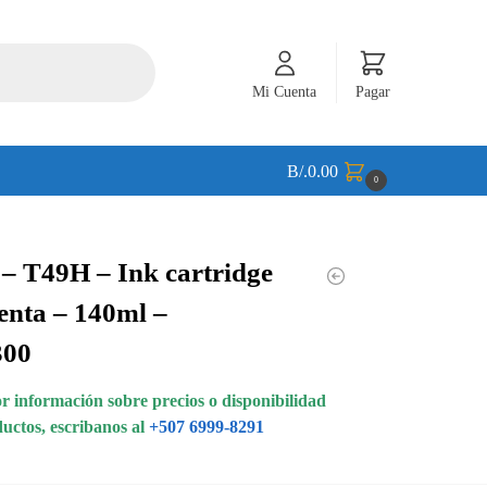
Mi Cuenta
Pagar
B/.
0.00
0
– T49H – Ink cartridge
nta – 140ml –
300
 información sobre precios o disponibilidad
ductos, escribanos al
+507 6999-8291