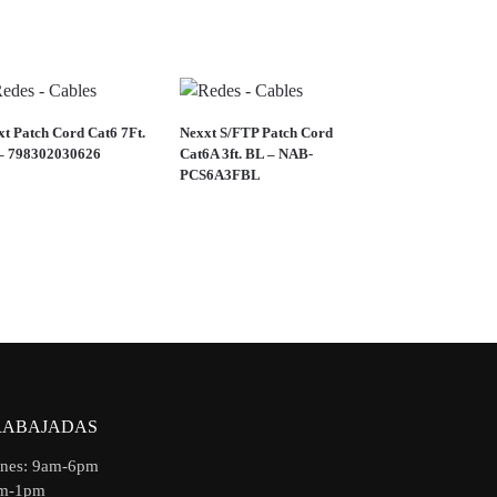
t Patch Cord Cat6 7Ft.
Nexxt S/FTP Patch Cord
– 798302030626
Cat6A 3ft. BL – NAB-
PCS6A3FBL
RABAJADAS
rnes: 9am-6pm
am-1pm