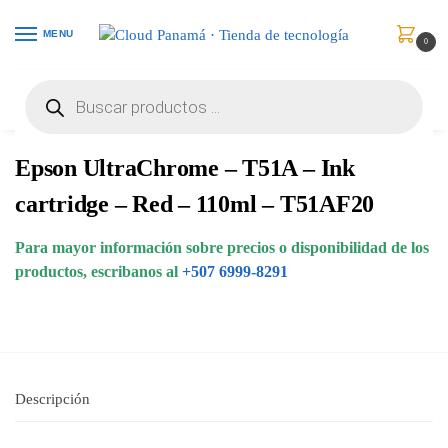
MENU
0
Inicio
Consumibles y Media
Cartuchos de Toner e Ink-Jet
Epson UltraChrome – T51A – Ink cartridge – Red – 110ml – T51AF20
/
/
/
Epson UltraChrome – T51A – Ink
cartridge – Red – 110ml – T51AF20
Para mayor información sobre precios o disponibilidad de los
productos, escribanos al
+507 6999-8291
Descripción