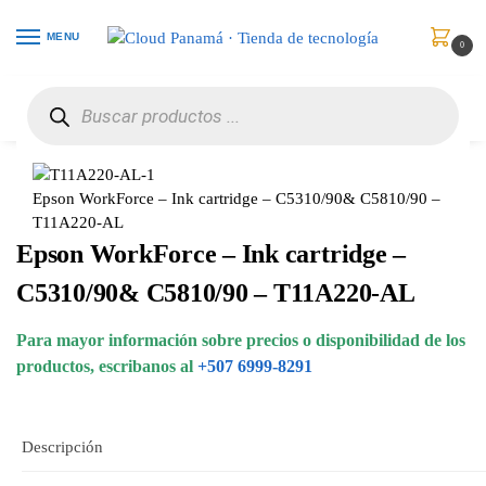
MENU
0
Inicio
Consumibles y Media
Cartuchos de Toner e Ink-Jet
Epson WorkForce – Ink cartridge – C5310/90& C5810/90 – T11A220-AL
/
/
/
Epson WorkForce – Ink cartridge – C5310/90& C5810/90 –
T11A220-AL
Epson WorkForce – Ink cartridge –
C5310/90& C5810/90 – T11A220-AL
Para mayor información sobre precios o disponibilidad de los
productos, escribanos al
+507 6999-8291
Descripción