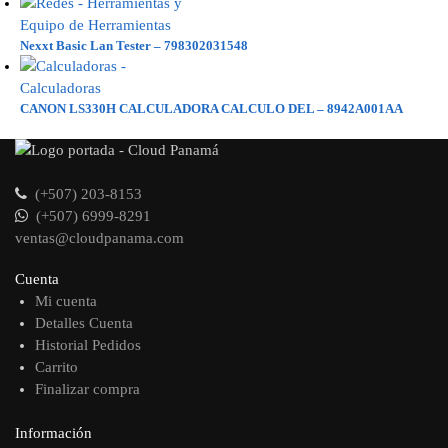
Nexxt Basic Lan Tester – 798302031548
CANON LS330H CALCULADORA CALCULO DEL – 8942A001AA
(+507) 203-8153
(+507) 6999-8291
ventas@cloudpanama.com
Cuenta
Mi cuenta
Detalles Cuenta
Historial Pedidos
Carrito
Finalizar compra
Información