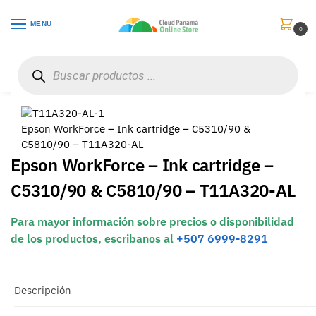
MENU
0
Inicio
Consumibles y Media
Cartuchos de Toner e Ink-Jet
Epson WorkForce – Ink cartridge – C5310/90 & C5810/90 – T11A320-AL
/
/
/
Epson WorkForce – Ink cartridge – C5310/90 &
C5810/90 – T11A320-AL
Epson WorkForce – Ink cartridge –
C5310/90 & C5810/90 – T11A320-AL
Para mayor información sobre precios o disponibilidad
de los productos, escribanos al
+507 6999-8291
Descripción