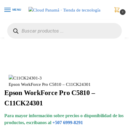
MENU
0
Inicio
Impresoras y Escáneres
Impresoras Multifuncionales
Epson WorkForce Pro C5810 – C11CK24301
/
/
/
Epson WorkForce Pro C5810 – C11CK24301
Epson WorkForce Pro C5810 –
C11CK24301
Para mayor información sobre precios o disponibilidad de los
productos, escribanos al
+507 6999-8291