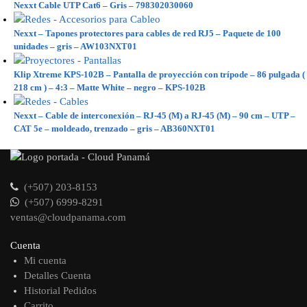
Nexxt Cable UTP Cat6 – Gris – 798302030060
Nexxt – Tapones protectores para cables de red RJ5 – Paquete de 100
unidades – gris – AW103NXT01
Klip Xtreme KPS-102B – Pantalla de proyección con trípode – 86 pulgada (
218 cm ) – 4:3 – Matte White – negro – KPS-102B
Nexxt – Cable de interconexión – RJ-45 (M) a RJ-45 (M) – 90 cm – UTP –
CAT 5e – moldeado, trenzado – gris – AB360NXT01
(+507) 203-8153
(+507) 6999-8291
ventas@cloudpanama.com
Cuenta
Mi cuenta
Detalles Cuenta
Historial Pedidos
Carrito