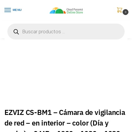
MENU
0
Inicio
Vigilancia de Video
Cámaras de Red
EZVIZ CS-BM1 – Cámara de vigilancia de red – en interior – color (Día y noche) – 2 MP – 1920 x 1080 – 1080p – audio – inalámbrico – Wi-Fi – H.264, H.265 – CS-BM1-R100-2D2WF-Be
/
/
/
EZVIZ CS-BM1 – Cámara de vigilancia
de red – en interior – color (Día y