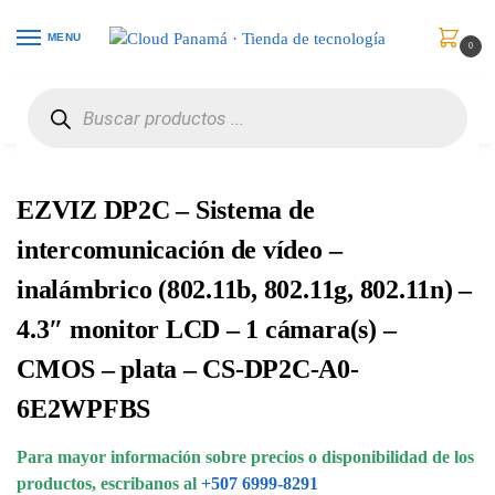
MENU
0
Inicio
Control de Acceso
Sistemas de Puerta
EZVIZ DP2C – Sistema de intercomunicación de vídeo – inalámbrico (802.11b, 802.11g, 802.11n) – 4.3″ monitor LCD – 1 cámara(s) – CMOS – plata – CS-DP2C-A0-6E2WPFBS
/
/
/
EZVIZ DP2C – Sistema de
intercomunicación de vídeo –
inalámbrico (802.11b, 802.11g, 802.11n) –
4.3″ monitor LCD – 1 cámara(s) –
CMOS – plata – CS-DP2C-A0-
6E2WPFBS
Para mayor información sobre precios o disponibilidad de los
productos, escribanos al
+507 6999-8291