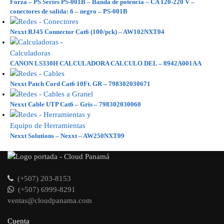
Forza – PS Series PS-001B – Banda de potencia – CA 120-220 V –
conectores de salida: 6 – negro – PS-001B
Nexxt RJ45 Connector Cat6 (100/pck) – AW102NXT04
CANON LS330H CALCULADORA CALCULO DEL – 8942A001AA
Nexxt Patch Cord Cat6 10Ft. GR – 798302030671
Nexxt Cable UTP Cat6 – Gris – 798302030060
Nexxt Solutions – Nexxt – AW250NXT09
(+507) 203-8153
(+507) 6999-8291
ventas@cloudpanama.com
Cuenta