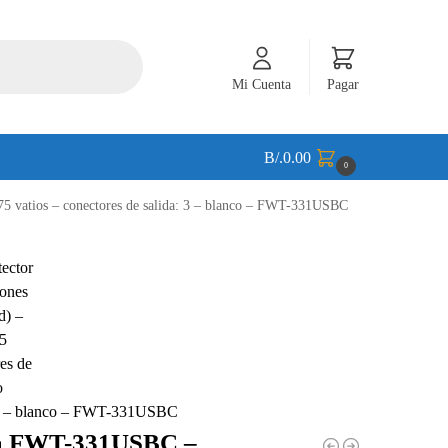
Mi Cuenta
Pagar
B/.
0.00
0
5 vatios – conectores de salida: 3 – blanco – FWT-331USBC
: 3 – blanco – FWT-331USBC
a FWT-331USBC –