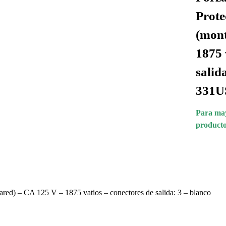
Prote
(mont
1875 
salid
331
Para may
producto
ed) – CA 125 V – 1875 vatios – conectores de salida: 3 – blanco