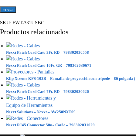
SKU:
FWT-331USBC
Productos relacionados
Nexxt Patch Cord Cat6 3Ft. RD – 798302030558
Nexxt Patch Cord Cat6 10Ft. GR – 798302030671
Klip Xtreme KPS-102B – Pantalla de proyección con trípode – 86 pulgada (
Nexxt Patch Cord Cat6 7Ft. RD – 798302030626
Nexxt Solutions – Nexxt – AW250NXT09
Nexxt RJ45 Connector 50u» Cat5e – 798302031029