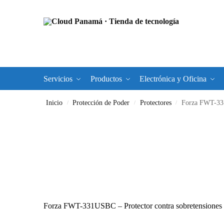
Servicios
Productos
Electrónica y Oficina
Inicio
Protección de Poder
Protectores
Forza FWT-331
/
/
/
Forza FWT-331USBC – Protector contra sobretensiones 