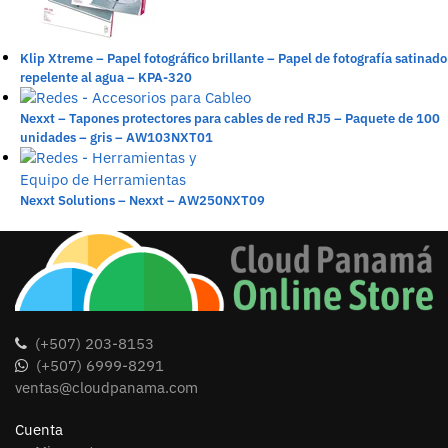
Klip Xtreme – Papel fotográfico brillante – Papel de fotografía satinado
repelente al agua – KPA-320
Nexxt – Tapones protectores para cables de red RJ5 – Paquete de 100
unidades – gris – AW103NXT01
Nexxt Solutions – Nexxt – AW250NXT09
(+507) 203-8153
(+507) 6999-8291
ventas@cloudpanama.com
Cuenta