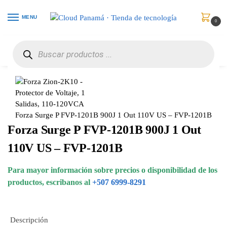
MENU
0
Inicio
Protección de Poder
Protectores
Forza Surge P FVP-1201B 900J 1 Out 110V US – FVP-1201B
/
/
/
Forza Surge P FVP-1201B 900J 1 Out 110V US – FVP-1201B
Forza Surge P FVP-1201B 900J 1 Out
110V US – FVP-1201B
Para mayor información sobre precios o disponibilidad de los
productos, escribanos al
+507 6999-8291
Descripción