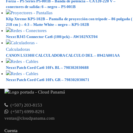
Forza – PS Series PS-001B – Banda de potencia – CA 120-220 V –
conectores de salida: 6 – negro – PS-001B
Klip Xtreme KPS-102B – Pantalla de proyección con trípode – 86 pulgada (
218 cm ) – 4:3 – Matte White – negro – KPS-102B
Nexxt RJ45 Connector Cat6 (100/pck) – AW102NXT04
CANON LS330H CALCULADORA CALCULO DEL – 8942A001AA
Nexxt Patch Cord Cat6 10Ft. BL – 798302030688
Nexxt Patch Cord Cat6 10Ft. GR – 798302030671
(+507) 203-8153
(+507) 6999-8291
ventas@cloudpanama.com
Cuenta