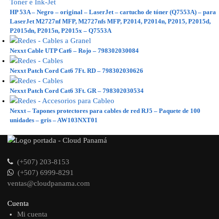
HP 53A – Negro – original – LaserJet – cartucho de tóner (Q7553A) – para
LaserJet M2727nf MFP, M2727nfs MFP, P2014, P2014n, P2015, P2015d,
P2015dn, P2015n, P2015x – Q7553A
Nexxt Cable UTP Cat6 – Rojo – 798302030084
Nexxt Patch Cord Cat6 7Ft. RD – 798302030626
Nexxt Patch Cord Cat6 3Ft. GR – 798302030534
Nexxt – Tapones protectores para cables de red RJ5 – Paquete de 100
unidades – gris – AW103NXT01
(+507) 203-8153
(+507) 6999-8291
ventas@cloudpanama.com
Cuenta
Mi cuenta