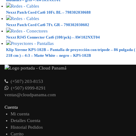
Nexxt Patch Cord Cat6 10Ft. BL – 798302030688
Nexxt Patch Cord Cat6 7Ft. GR – 798302030602
Nexxt RJ45 Connector Cat6 (100/pck) – AW102NXT04
Klip Xtreme KPS-102B – Pantalla de proyección con trípode – 86 pulgada (
218 cm ) – 4:3 – Matte White – negro – KPS-102B
(+507) 203-8153
(+507) 6999-8291
ventas@cloudpanama.com
Cuenta
Mi cuenta
Detalles Cuenta
Historial Pedidos
Carrito