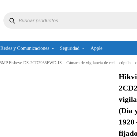
Redes y Comunicaciones
Seguridad
Apple
sheye DS-2CD2955FWD-IS – Cámara de vigilancia de red – cúpula – color (Día y noche) – 5 MP – 2560 x 1920 – montaje M12 – f
Hikvi
2CD2
vigil
(Día 
1920 
fijad