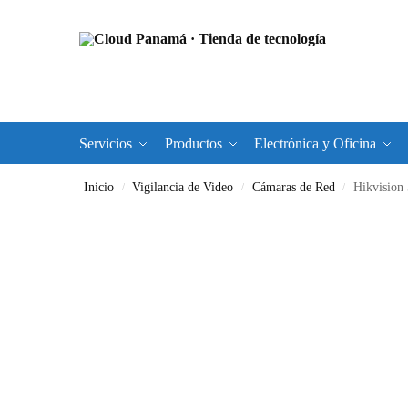
Servicios
Productos
Electrónica y Oficina
Inicio
Vigilancia de Video
Cámaras de Red
Hikvision 5MP Fi
/
/
/