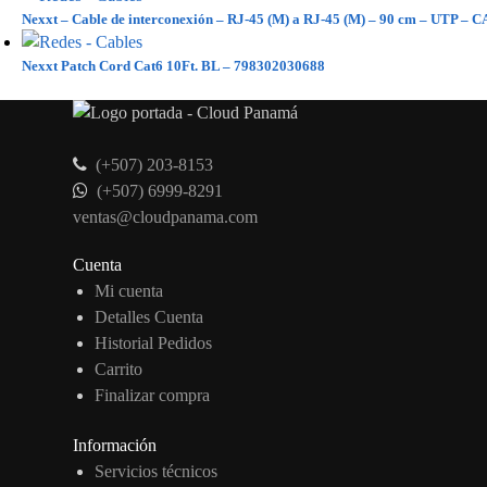
Nexxt – Cable de interconexión – RJ-45 (M) a RJ-45 (M) – 90 cm – UTP – 
Nexxt Patch Cord Cat6 10Ft. BL – 798302030688
(+507) 203-8153
(+507) 6999-8291
ventas@cloudpanama.com
Cuenta
Mi cuenta
Detalles Cuenta
Historial Pedidos
Carrito
Finalizar compra
Información
Servicios técnicos