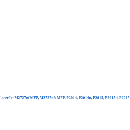
ara LaserJet M2727nf MFP, M2727nfs MFP, P2014, P2014n, P2015, P2015d, P201