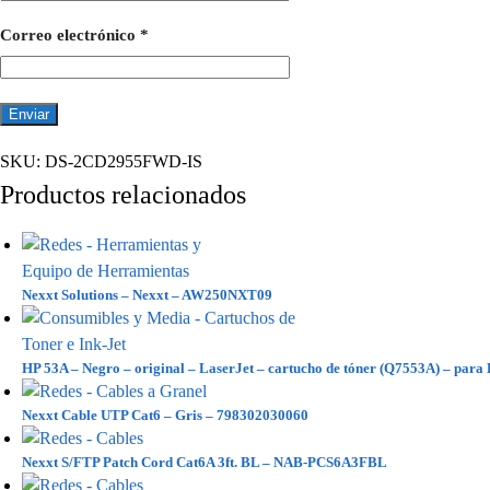
Correo electrónico
*
SKU:
DS-2CD2955FWD-IS
Productos relacionados
Nexxt Solutions – Nexxt – AW250NXT09
HP 53A – Negro – original – LaserJet – cartucho de tóner (Q7553A) – p
Nexxt Cable UTP Cat6 – Gris – 798302030060
Nexxt S/FTP Patch Cord Cat6A 3ft. BL – NAB-PCS6A3FBL