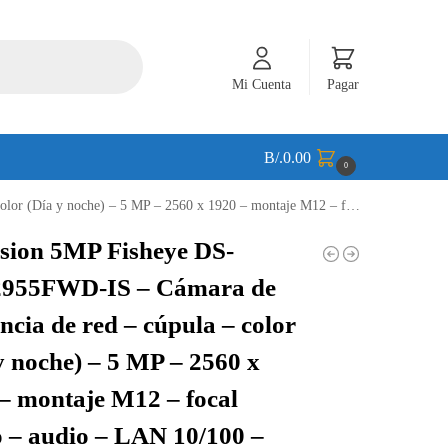
Mi Cuenta
Pagar
B/.
0.00
0
ocal fijado – audio – LAN 10/100 – MJPEG, H.264, H.265 – CC 12 V/PoE Clase 3 – DS-2CD2955FWD-IS
sion 5MP Fisheye DS-
955FWD-IS – Cámara de
ancia de red – cúpula – color
y noche) – 5 MP – 2560 x
– montaje M12 – focal
o – audio – LAN 10/100 –