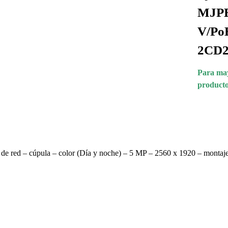
MJPE
V/PoE
2CD2
Para may
producto
 red – cúpula – color (Día y noche) – 5 MP – 2560 x 1920 – montaj