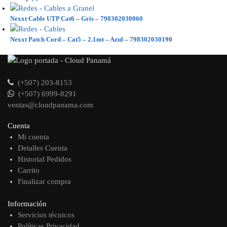
Nexxt Cable UTP Cat6 – Gris – 798302030060
Nexxt Patch Cord – Cat5 – 2.1mt – Azul – 798302030190
(+507) 203-8153
(+507) 6999-8291
ventas@cloudpanama.com
Cuenta
Mi cuenta
Detalles Cuenta
Historial Pedidos
Carrito
Finalizar compra
Información
Servicios técnicos
Políticas Privacidad