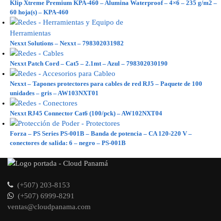
Klip Xtreme Premium KPA-460 – Alumina Waterproof – 4×6 – 235 g/m2 –
60 hoja(s) – KPA-460
Nexxt Solutions – Nexxt – 798302031982
Nexxt Patch Cord – Cat5 – 2.1mt – Azul – 798302030190
Nexxt – Tapones protectores para cables de red RJ5 – Paquete de 100
unidades – gris – AW103NXT01
Nexxt RJ45 Connector Cat6 (100/pck) – AW102NXT04
Forza – PS Series PS-001B – Banda de potencia – CA 120-220 V –
conectores de salida: 6 – negro – PS-001B
(+507) 203-8153
(+507) 6999-8291
ventas@cloudpanama.com