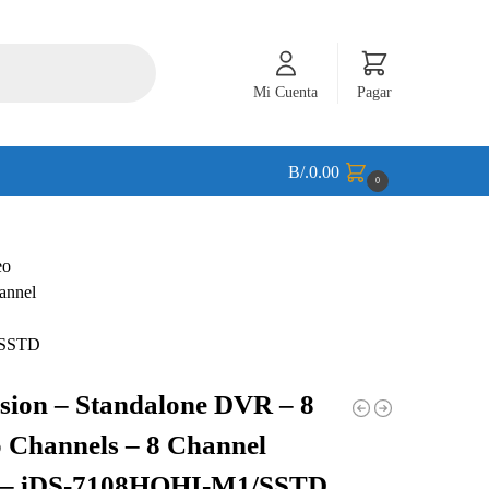
Mi Cuenta
Pagar
B/.
0.00
0
sion – Standalone DVR – 8
 Channels – 8 Channel
– iDS-7108HQHI-M1/SSTD