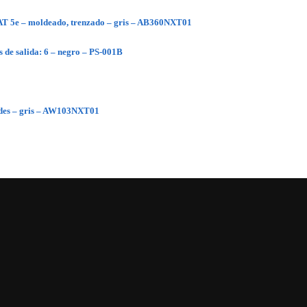
CAT 5e – moldeado, trenzado – gris – AB360NXT01
 de salida: 6 – negro – PS-001B
dades – gris – AW103NXT01