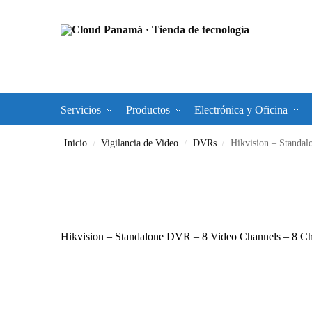
Servicios
Productos
Electrónica y Oficina
Inicio
Vigilancia de Video
DVRs
Hikvision – Stand
/
/
/
Hikvision – Standalone DVR – 8 Video Channels – 