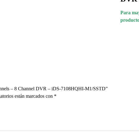
Para may
producto
 Channels – 8 Channel DVR – iDS-7108HQHI-M1/SSTD”
atorios están marcados con
*