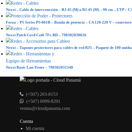
Nexxt – Cable de interconexión – RJ-45 (M) a RJ-45 (M) – 90 cm – UTP – 
Forza – PS Series PS-001B – Banda de potencia – CA 120-220 V – conectores
Nexxt Patch Cord Cat6 7Ft. RD – 798302030626
Nexxt – Tapones protectores para cables de red RJ5 – Paquete de 100 uni
Nexxt Basic Lan Tester – 798302031548
(+507) 203-8153
(+507) 6999-8291
ventas@cloudpanama.com
Cuenta
Mi cuenta