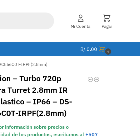
Mi Cuenta
Pagar
B/.
0.00
0
DS-2CE56C0T-IRPF(2.8mm)
sion – Turbo 720p
a Turret 2.8mm IR
lastico – IP66 – DS-
C0T-IRPF(2.8mm)
r información sobre precios o
lidad de los productos, escribanos al
+507