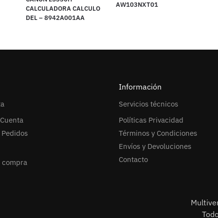
AW103NXT01
CALCULADORA CALCULO
DEL – 8942A001AA
Información
ta
Servicios técnicos
 Cuenta
Políticas Privacidad
l Pedidos
Términos y Condiciones
Envíos y Devoluciones
Contacto
r compra
Multiv
Todo