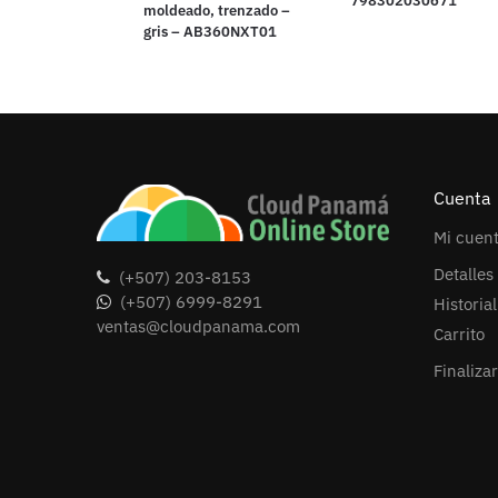
798302030671
moldeado, trenzado –
gris – AB360NXT01
Cuenta
Mi cuen
Detalles
(+507) 203-8153
(+507) 6999-8291
Historia
ventas@cloudpanama.com
Carrito
Finaliza