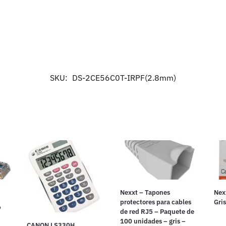
SKU:
DS-2CE56C0T-IRPF(2.8mm)
Nexxt – Tapones
Nex
protectores para cables
Gri
6
de red RJ5 – Paquete de
100 unidades – gris –
CANON LS330H