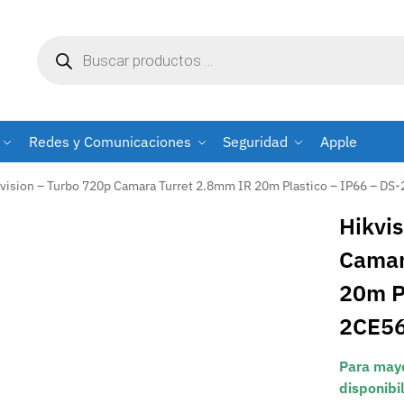
Redes y Comunicaciones
Seguridad
Apple
vision – Turbo 720p Camara Turret 2.8mm IR 20m Plastico – IP66 – 
Hikvi
Camar
20m P
2CE56
Para mayo
disponibi