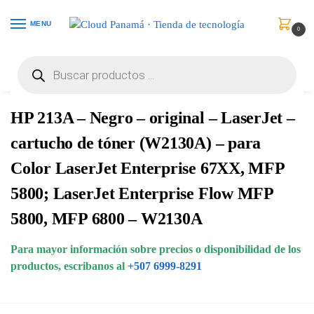
MENU
0
Inicio
Consumibles y Media
Cartuchos de Toner e Ink-Jet
HP 213A – Negro – original – LaserJet – cartucho de tóner (W2130A) – para Color LaserJet Enterprise 67XX, MFP 5800; LaserJet Enterprise Flow MFP 5800, MFP 6800 – W2130A
/
/
/
HP 213A – Negro – original – LaserJet –
cartucho de tóner (W2130A) – para
Color LaserJet Enterprise 67XX, MFP
5800; LaserJet Enterprise Flow MFP
5800, MFP 6800 – W2130A
Para mayor información sobre precios o disponibilidad de los
productos, escribanos al
+507 6999-8291