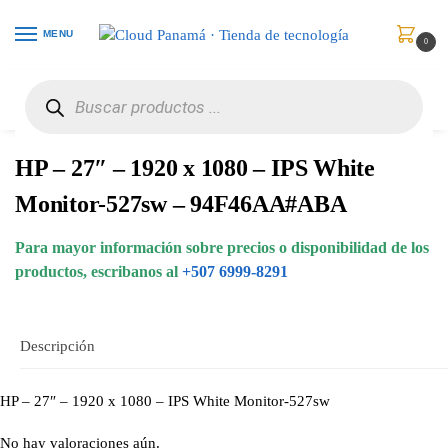
MENU
0
Inicio
Monitores
Monitores
HP – 27″ – 1920 x 1080 – IPS White Monitor-527sw – 94F46AA#ABA
/
/
/
HP – 27″ – 1920 x 1080 – IPS White
Monitor-527sw – 94F46AA#ABA
Para mayor información sobre precios o disponibilidad de los
productos, escribanos al
+507 6999-8291
Descripción
HP – 27″ – 1920 x 1080 – IPS White Monitor-527sw
No hay valoraciones aún.