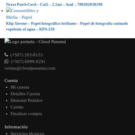
Nexxt Patch Cord – Cat5 – 2.1mt – Azul – 798302030190
Klip Xtreme – Papel fotográfico brillante – Papel de fotografía satinado
repelente al agua – KPA-320
(+507) 203-8153
(+507) 6999-8291
ventas@cloudpanama.com
Cuenta
Mi cuenta
Detalles Cuenta
Historial Pedidos
Carrito
Finalizar compra
Información
Servicios técnicos