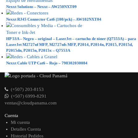
Nexxt Solutions – Nexxt – AW250NXT09
Nexxt RJ45 Connector Cat6 (100/pck) – AW102NXT04
HP 53A – Negro – original – LaserJet – cartucho de tóner (Q7553A) – para
LaserJet M2727nf MFP, M2727nfs MFP, P2014, P2014n, P2015, P2015d,
P2015dn, P2015n, P2015x – Q7553A
Nexxt Cable UTP Cat6 – Rojo – 798302030084
(+507) 203-8153
(+507) 6999-8291
ventas@cloudpanama.com
Cuenta
Mi cuenta
Detalles Cuenta
Historial Pedidos