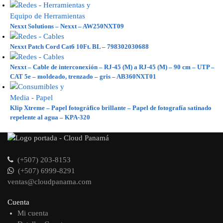
Nexxt Solutions – Nexxt – AW250NXT09
Nexxt Patch Cord Cat6 10Ft. BL – 798302030688
Nexxt – Cable de interconexión – RJ-45 (M) a RJ-45 (M) – 90 cm – UTP –
CAT 5e – moldeado, trenzado – gris – AB360NXT01
Klip Xtreme – Papel fotográfico brillante – Papel de fotografía satinado
repelente al agua – KPA-320
(+507) 203-8153
(+507) 6999-8291
ventas@cloudpanama.com
Cuenta
Mi cuenta