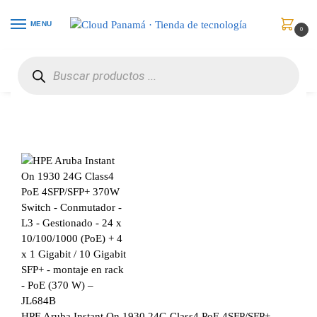
MENU
0
Inicio
Redes
Hubs & Switches
HPE Aruba Instant On 1930 24G Class4 PoE 4SFP/SFP+ 370W Switch – Conmutador – L3 – Gestionado – 24 x 10/100/1000 (PoE) + 4 x 1 Gigabit / 10 Gigabit SFP+ – montaje en rack – PoE (370 W) – JL684B
/
/
/
HPE Aruba Instant On 1930 24G Class4 PoE 4SFP/SFP+