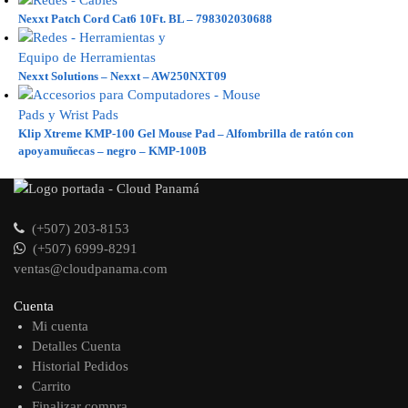
Nexxt Patch Cord Cat6 10Ft. BL – 798302030688
Nexxt Solutions – Nexxt – AW250NXT09
Klip Xtreme KMP-100 Gel Mouse Pad – Alfombrilla de ratón con
apoyamuñecas – negro – KMP-100B
(+507) 203-8153
(+507) 6999-8291
ventas@cloudpanama.com
Cuenta
Mi cuenta
Detalles Cuenta
Historial Pedidos
Carrito
Finalizar compra