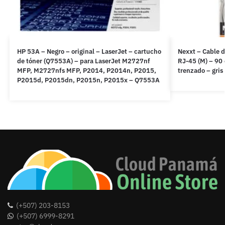
HP 53A – Negro – original – LaserJet – cartucho
Nexxt – Cable d
de tóner (Q7553A) – para LaserJet M2727nf
RJ-45 (M) – 90
MFP, M2727nfs MFP, P2014, P2014n, P2015,
trenzado – gri
P2015d, P2015dn, P2015n, P2015x – Q7553A
(+507) 203-8153
(+507) 6999-8291