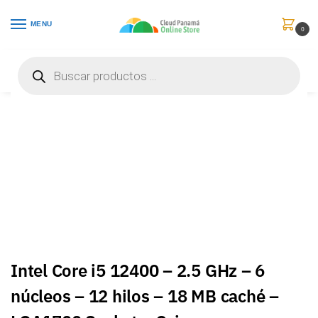
MENU
0
Inicio
Componentes Informáticos
Procesadores
Intel Core i5 12400 – 2.5 GHz – 6 núcleos – 12 hilos – 18 MB caché – LGA1700 Socket – Caja – BX8071512400
/
/
/
Intel Core i5 12400 – 2.5 GHz – 6
núcleos – 12 hilos – 18 MB caché –