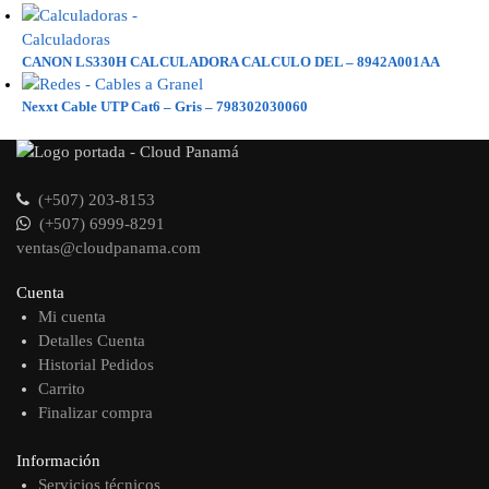
CANON LS330H CALCULADORA CALCULO DEL – 8942A001AA
Nexxt Cable UTP Cat6 – Gris – 798302030060
(+507) 203-8153
(+507) 6999-8291
ventas@cloudpanama.com
Cuenta
Mi cuenta
Detalles Cuenta
Historial Pedidos
Carrito
Finalizar compra
Información
Servicios técnicos