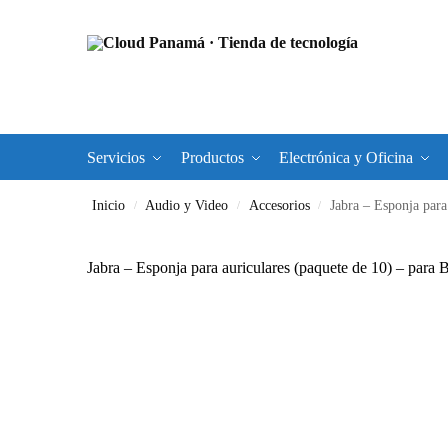
Servicios
Productos
Electrónica y Oficina
Inicio
Audio y Video
Accesorios
Jabra – Esponja para
/
/
/
Jabra – Esponja para auriculares (paquete de 10) – para