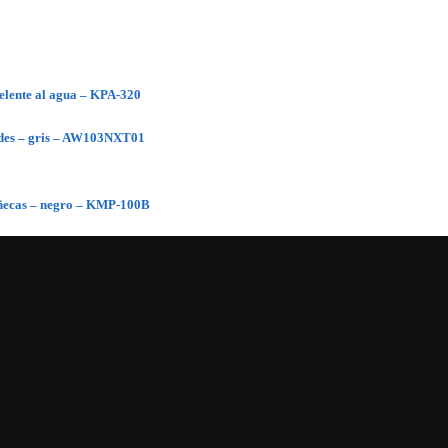
pelente al agua – KPA-320
dades – gris – AW103NXT01
ñecas – negro – KMP-100B