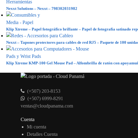
Nexxt Solutions – Nexxt – 798302031982
Klip Xtreme – Papel fotográfico brillante – Papel de fotografía satinado re
Nexxt – Tapones protectores para cables de red RJ5 – Paquete de 100 uni
Klip Xtreme KMP-100 Gel Mouse Pad – Alfombrilla de ratón con apoyamu
(+507) 203-8153
(+507) 6999-8291
ventas@cloudpanama.com
Cuenta
Mi cuenta
Detalles Cuenta