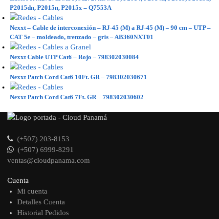
P2015dn, P2015n, P2015x – Q7553A
Nexxt – Cable de interconexión – RJ-45 (M) a RJ-45 (M) – 90 cm – UTP –
CAT 5e – moldeado, trenzado – gris – AB360NXT01
Nexxt Cable UTP Cat6 – Rojo – 798302030084
Nexxt Patch Cord Cat6 10Ft. GR – 798302030671
Nexxt Patch Cord Cat6 7Ft. GR – 798302030602
(+507) 203-8153
(+507) 6999-8291
ventas@cloudpanama.com
Cuenta
Mi cuenta
Detalles Cuenta
Historial Pedidos