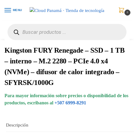
MENU
0
Inicio
Almacenamiento
Discos de Estado Sólido Internos
Kingston FURY Renegade – SSD – 1 TB – interno – M.2 2280 – PCIe 4.0 x4 (NVMe) – difusor de calor integrado – SFYRSK/1000G
/
/
/
Kingston FURY Renegade – SSD – 1 TB
– interno – M.2 2280 – PCIe 4.0 x4
(NVMe) – difusor de calor integrado –
SFYRSK/1000G
Para mayor información sobre precios o disponibilidad de los
productos, escribanos al
+507 6999-8291
Descripción