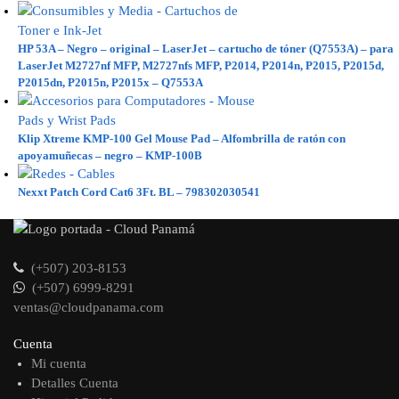
HP 53A – Negro – original – LaserJet – cartucho de tóner (Q7553A) – para
LaserJet M2727nf MFP, M2727nfs MFP, P2014, P2014n, P2015, P2015d,
P2015dn, P2015n, P2015x – Q7553A
Klip Xtreme KMP-100 Gel Mouse Pad – Alfombrilla de ratón con
apoyamuñecas – negro – KMP-100B
Nexxt Patch Cord Cat6 3Ft. BL – 798302030541
(+507) 203-8153
(+507) 6999-8291
ventas@cloudpanama.com
Cuenta
Mi cuenta
Detalles Cuenta