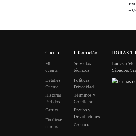
P20
– Q
Cuenta
Información
HORAS T
Mi
Servicios
Lunes a Vie
cuenta
técnicos
Sábados: 9
Detalles
Políticas
Cuenta
Privacidad
Historial
Términos y
Pedidos
Condiciones
Carrito
Envíos y
Devoluciones
Finalizar
Contacto
compra