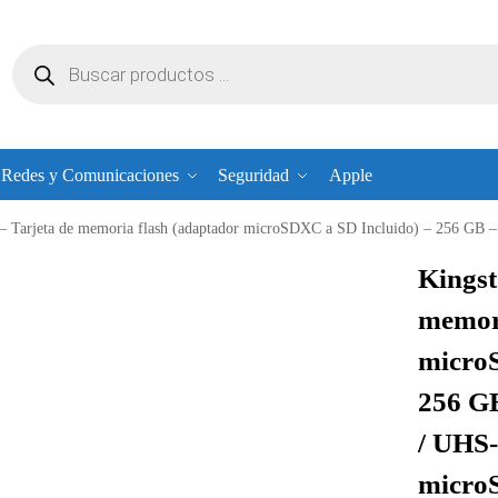
Redes y Comunicaciones
Seguridad
Apple
 Tarjeta de memoria flash (adaptador microSDXC a SD Incluido) – 256 GB – A2 / Video
Kingst
memori
microS
256 GB
/ UHS-
micro