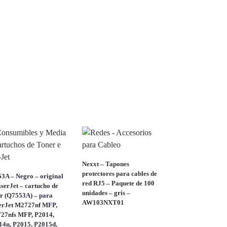
Nexxt – Tapones
protectores para cables de
3A – Negro – original
red RJ5 – Paquete de 100
serJet – cartucho de
unidades – gris –
er (Q7553A) – para
AW103NXT01
erJet M2727nf MFP,
27nfs MFP, P2014,
14n, P2015, P2015d,