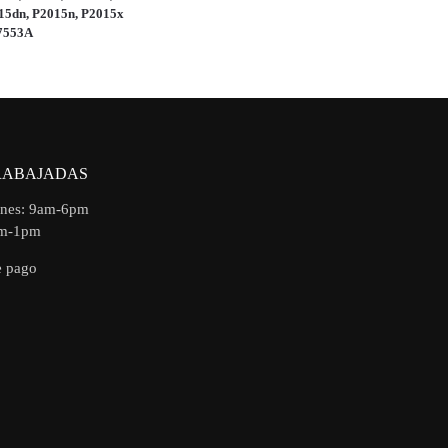
15dn, P2015n, P2015x
7553A
RABAJADAS
rnes: 9am-6pm
am-1pm