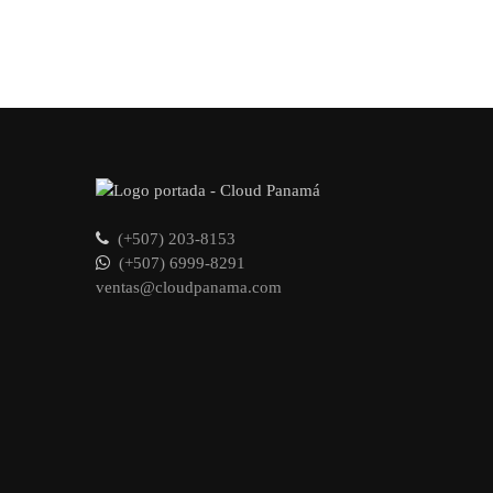
(+507) 203-8153
(+507) 6999-8291
ventas@cloudpanama.com