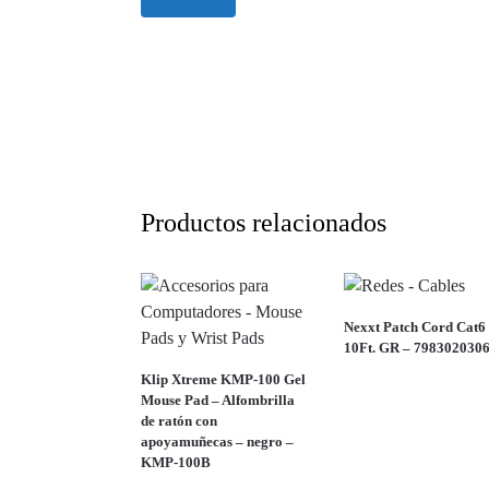
Productos relacionados
Nexxt Patch Cord Cat6
10Ft. GR – 798302030
Klip Xtreme KMP-100 Gel
Mouse Pad – Alfombrilla
de ratón con
apoyamuñecas – negro –
KMP-100B