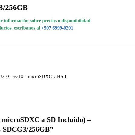
3/256GB
 información sobre precios o disponibilidad
ductos, escribanos al
+507 6999-8291
I U3 / Class10 – microSDXC UHS-I
r microSDXC a SD Incluido) –
I – SDCG3/256GB”