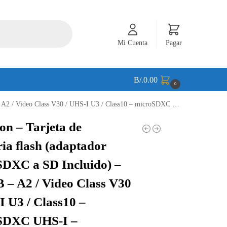
Mi Cuenta
Pagar
B/.
0.00
0
 Class V30 / UHS-I U3 / Class10 – microSDXC UHS-I – SDCG3/256GB
on – Tarjeta de
a flash (adaptador
DXC a SD Incluido) –
 – A2 / Video Class V30
I U3 / Class10 –
SDXC UHS-I –