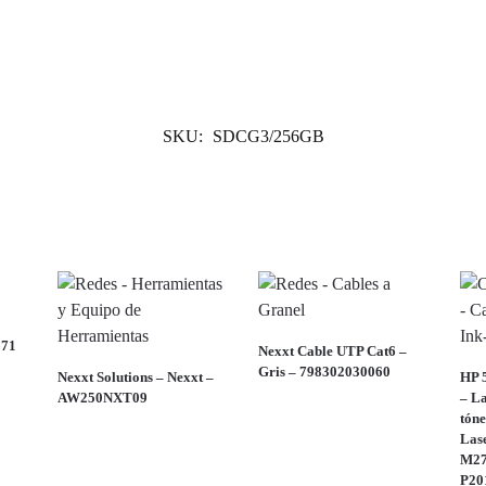
SKU:
SDCG3/256GB
671
Nexxt Cable UTP Cat6 –
Gris – 798302030060
Nexxt Solutions – Nexxt –
HP 5
AW250NXT09
– La
tón
Las
M27
P20