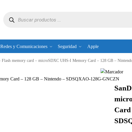
Redes y Comunicaciones
Seguridad
Apple
– Flash memory card – microSDXC UHS-I Memory Card – 128 GB – Nin
Memory Card – 128 GB – Nintendo – SDSQXAO-128G-GNCZN
SanDi
micr
Card 
SDS