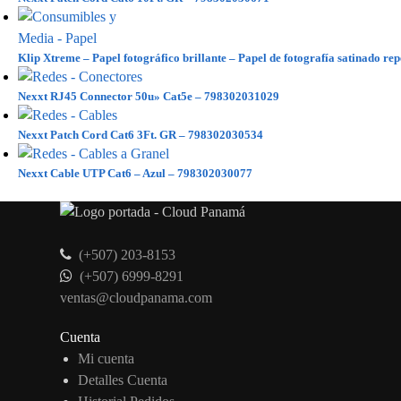
Klip Xtreme – Papel fotográfico brillante – Papel de fotografía satinado re
Nexxt RJ45 Connector 50u» Cat5e – 798302031029
Nexxt Patch Cord Cat6 3Ft. GR – 798302030534
Nexxt Cable UTP Cat6 – Azul – 798302030077
(+507) 203-8153
(+507) 6999-8291
ventas@cloudpanama.com
Cuenta
Mi cuenta
Detalles Cuenta