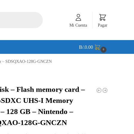
Mi Cuenta
Pagar
B/.
0.00
0
tendo – SDSQXAO-128G-GNCZN
sk – Flash memory card –
oSDXC UHS-I Memory
– 128 GB – Nintendo –
QXAO-128G-GNCZN