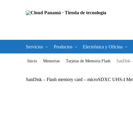
Servicios
Productos
Electrónica y Oficina
Inicio
Memorias
Tarjetas de Memoria Flash
SanDisk 
/
/
/
SanDisk – Flash memory card – microSDXC UHS-I 