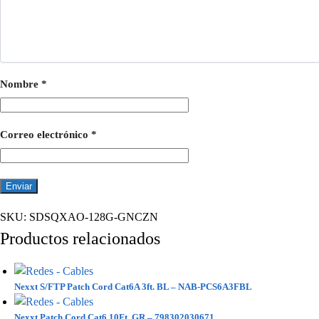
Nombre
*
Correo electrónico
*
SKU:
SDSQXAO-128G-GNCZN
Productos relacionados
Nexxt S/FTP Patch Cord Cat6A 3ft. BL – NAB-PCS6A3FBL
Nexxt Patch Cord Cat6 10Ft. GR – 798302030671