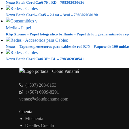
Nexxt Patch Cord Cat6 7Ft. RD – 798302030626
Nexxt Patch Cord – Cat5 – 2.1mt – Azul – 798302030190
Klip Xtreme – Papel fotográfico brillante – Papel de fotografía satinado re
Nexxt – Tapones protectores para cables de red RJ5 – Paquete de 100 uni
Nexxt Patch Cord Cat6 3Ft. BL – 798302030541
(+507) 203-8153
(+507) 6999-8291
ventas@cloudpanama.com
Cuenta
Mi cuenta
Detalles Cuenta