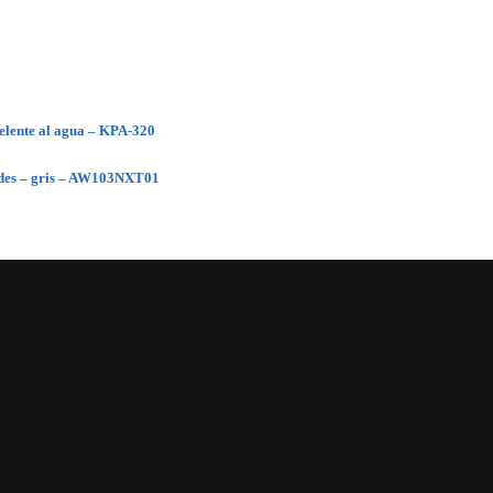
pelente al agua – KPA-320
dades – gris – AW103NXT01