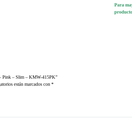
Para may
producto
ss – Pink – Slim – KMW-415PK”
atorios están marcados con
*