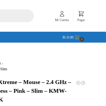
Mi Cuenta
Pagar
B/.
0.00
0
Xtreme – Mouse – 2.4 GHz –
ess – Pink – Slim – KMW-
K