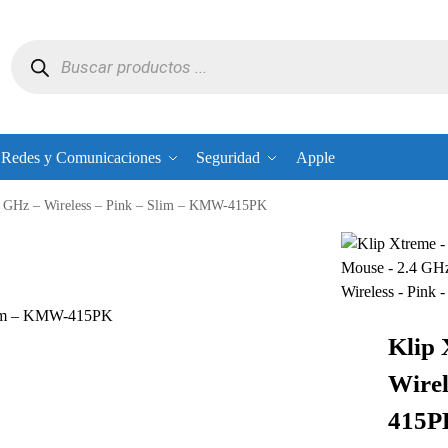
Redes y Comunicaciones
Seguridad
Apple
4 GHz – Wireless – Pink – Slim – KMW-415PK
Slim – KMW-415PK
Klip 
Wirel
415P