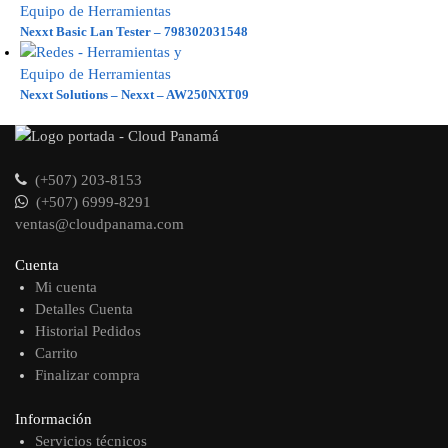
Nexxt Basic Lan Tester – 798302031548
Nexxt Solutions – Nexxt – AW250NXT09
(+507) 203-8153
(+507) 6999-8291
ventas@cloudpanama.com
Cuenta
Mi cuenta
Detalles Cuenta
Historial Pedidos
Carrito
Finalizar compra
Información
Servicios técnicos