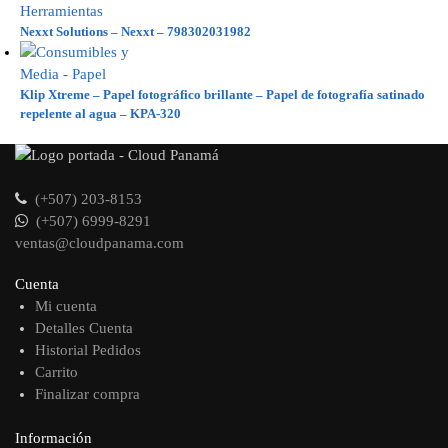
Nexxt Solutions – Nexxt – 798302031982
Klip Xtreme – Papel fotográfico brillante – Papel de fotografía satinado
repelente al agua – KPA-320
(+507) 203-8153
(+507) 6999-8291
ventas@cloudpanama.com
Cuenta
Mi cuenta
Detalles Cuenta
Historial Pedidos
Carrito
Finalizar compra
Información