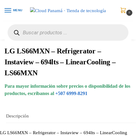
MENU
0
Inicio
Electrodomésticos
Neveras
LG LS66MXN – Refrigerator – Instaview – 694lts – LinearCooling – LS66MXN
/
/
/
LG LS66MXN – Refrigerator –
Instaview – 694lts – LinearCooling –
LS66MXN
Para mayor información sobre precios o disponibilidad de los
productos, escribanos al
+507 6999-8291
Descripción
LG LS66MXN – Refrigerator – Instaview – 694lts – LinearCooling