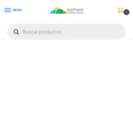
MENU
0
Inicio
Comunicaciones
Video Conferencia
Logitech Compute Mount-OffWhite New PC Mount – 952-000097
/
/
/